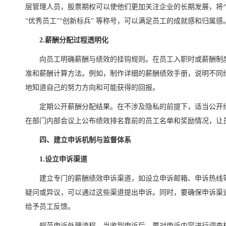
层管理人员，股票期权可以使他们更加关注企业的长期发展，将
“优秀员工”“创新标兵” 等称号，可以满足员工的成就感和归属感
2.薪酬分配过程透明化
向员工明确薪酬与绩效的挂钩规则。在员工入职时或薪酬制
准和薪酬计算方法。例如，制作详细的薪酬绩效手册，说明不同
地知道自己的努力方向和可能获得的回报。
定期公开薪酬分配结果。在不涉及隐私的前提下，适当公开
在部门内部会议上公布绩效排名靠前的员工名单和奖励情况，让
四、建立申诉机制与监督体系
1.设立申诉渠道
建立专门的薪酬绩效申诉渠道，如设立申诉邮箱、申诉热线
疑问或异议，可以通过这些渠道提出申诉。同时，要确保申诉渠
给予员工反馈。
规范申诉处理流程。当收到申诉后，要对申诉内容进行调查