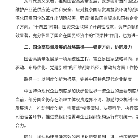
从时代意义来看，推动国企高质量发展，既是破解当前国企
维护产业链供应链韧性和安全、应对复杂国际贸易投资环境的战
深化国资国企改革作出明确部署，强调“推动国有资本和国有企业
了方向。“十四五”时期，国资央企取得了开创性成就，资产总额
效显著，充分彰显了国企在国民经济中的“顶梁柱”作用，也为进
二、国企高质量发展的战略路径——锚定方向，协同发力
国企高质量发展是一项系统性工程，需立足国家战略导向，
驱动、布局优化、党建引领”的四维战略路径，推动各方面工作
路径一：以制度创新为根基，完善中国特色现代企业制度
中国特色现代企业制度是加快建设世界一流企业的重要制度
当前，部分国企仍存在治理主体权责边界不清、激励约束机制不
发展活力。推动制度创新，需聚焦“权责清晰、决策科学、执行高
司治理各环节，推进党组织设置与企业组织架构运行有机统一，
合力。
同时，加快构建灵活高效的市场化运营机制，进一步压缩管