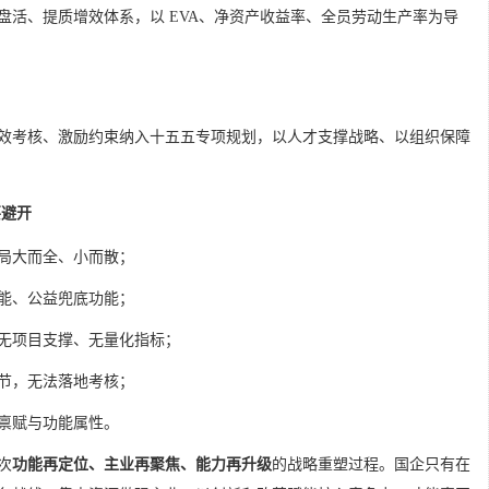
盘活、提质增效体系，以 EVA、净资产收益率、全员劳动生产率为导
效考核、激励约束纳入十五五专项规划，以人才支撑战略、以组织保障
要避开
局大而全、小而散；
能、公益兜底功能；
无项目支撑、无量化指标；
节，无法落地考核；
禀赋与功能属性。
次
功能再定位、主业再聚焦、能力再升级
的战略重塑过程。国企只有在