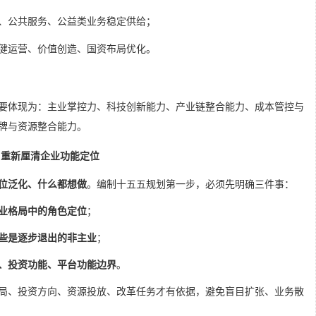
、公共服务、公益类业务稳定供给；
健运营、价值创造、国资布局优化。
要体现为：主业掌控力、科技创新能力、产业链整合能力、成本管控与
牌与资源整合能力。
：重新厘清企业功能定位
位泛化、什么都想做
。编制十五五规划第一步，必须先明确三件事：
业格局中的角色定位
；
些是逐步退出的非主业
；
、投资功能、平台功能边界
。
局、投资方向、资源投放、改革任务才有依据，避免盲目扩张、业务散