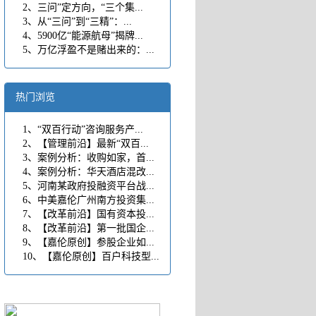
2、三问”定方向，“三个集...
3、从“三问”到“三精”：...
4、5900亿“能源航母”揭牌...
5、万亿浮盈不是赌出来的：...
热门浏览
1、“双百行动”咨询服务产...
2、【管理前沿】最新“双百...
3、案例分析：收购如家，首...
4、案例分析：华天酒店混改...
5、河南某政府投融资平台战...
6、中美嘉伦广州南方投资集...
7、【改革前沿】国有资本投...
8、【改革前沿】第一批国企...
9、【嘉伦原创】参股企业如...
10、【嘉伦原创】百户科技型...