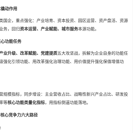
本撬动作用
类国企，重点强化：产业培育、资本投资、园区运营、资产盘活、资源
业务，回归
资本运营、产业赋能、城市服务
本源功能。
核心功能任务
产业升级、改革赋能、党建提质
五大攻坚战，拆解为企业自身的功能任
级强化引领功能、用改革强化治理功能、用价值提升强化保值增值功
营规模指标，同步增设：主业营收占比、战略性新兴产业占比、研发投
率等
核心功能类量化指标
，用指标倒逼功能落地。
升核心竞争力六大路径
力