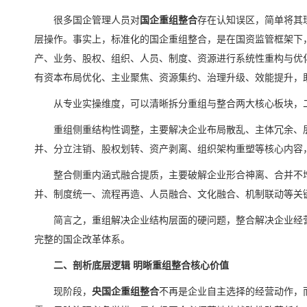
很多国企管理人员对
国企重组整合
存在认知误区，简单将其
层操作。事实上，标准化的国企重组整合，是在国资监管框架下
产、业务、股权、组织、人员、制度、资源进行系统性重构与优
有资本布局优化、主业聚焦、资源集约、治理升级、效能提升，
从专业实操维度，可以清晰拆分重组与整合两大核心板块，
重组侧重结构性调整，主要解决企业布局散乱、主体冗余、
并、分立注销、股权划转、资产剥离、组织架构重塑等核心内容
整合侧重内涵式融合提质，主要破解企业形合神离、合并不
并、制度统一、流程再造、人员融合、文化融合、机制联动等关
简言之，重组解决企业结构层面的硬问题，整合解决企业经
完整的国企改革体系。
二、剖析底层逻辑 明晰重组整合核心价值
现阶段，
央国企重组整合
不再是企业自主选择的经营动作，