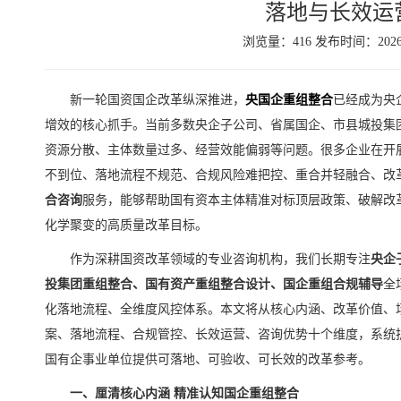
落地与长效运
浏览量：416 发布时间：2026-
新一轮国资国企改革纵深推进，
央国企重组整合
已经成为央
增效的核心抓手。当前多数央企子公司、省属国企、市县城投集
资源分散、主体数量过多、经营效能偏弱等问题。很多企业在开
不到位、落地流程不规范、合规风险难把控、重合并轻融合、改
合咨询
服务，能够帮助国有资本主体精准对标顶层政策、破解改
化学聚变的高质量改革目标。
作为深耕国资改革领域的专业咨询机构，我们长期专注
央企
投集团重组整合、国有资产重组整合设计、国企重组合规辅导
全
化落地流程、全维度风控体系。本文将从核心内涵、改革价值、
案、落地流程、合规管控、长效运营、咨询优势十个维度，系统
国有企事业单位提供可落地、可验收、可长效的改革参考。
一、厘清核心内涵 精准认知国企重组整合