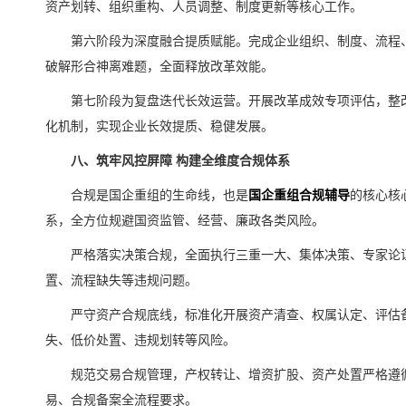
资产划转、组织重构、人员调整、制度更新等核心工作。
第六阶段为深度融合提质赋能。完成企业组织、制度、流程
破解形合神离难题，全面释放改革效能。
第七阶段为复盘迭代长效运营。开展改革成效专项评估，整
化机制，实现企业长效提质、稳健发展。
八、筑牢风控屏障 构建全维度合规体系
合规是国企重组的生命线，也是
国企重组合规辅导
的核心核
系，全方位规避国资监管、经营、廉政各类风险。
严格落实决策合规，全面执行三重一大、集体决策、专家论
置、流程缺失等违规问题。
严守资产合规底线，标准化开展资产清查、权属认定、评估
失、低价处置、违规划转等风险。
规范交易合规管理，产权转让、增资扩股、资产处置严格遵
易、合规备案全流程要求。