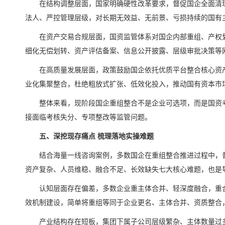
在结构调整层面，国家明确硬性改革要求，督促国企全面清
法人、严控管理层级，对长期无效益、无前景、亏损持续的国有
在资产交易合规层面，国资监管体系对国企内部重组、产权
细化无偿划转、资产评估备案、信息公开披露、层级审批决策等
在高质量发展层面，政策鼓励国企依托优质平台整合核心资
业化集聚整合，杜绝粗放式扩张、低效化投入，推动国有资本市
整体来看，现阶段国企重组整合不是企业可选项，而是国资
接面临考核失分、专项整改等监管问题。
五、深挖现存痛点 梳理落地实操难题
结合海量一线咨询案例，多数国企在重组整合推进过程中，
资产复杂、人员维稳、融合不足、长效缺失七大核心难题，也是
认知层面存在偏差，多数企业重主体合并、轻深度融合，重
效机制建设，简单将重组等同于企业更名、主体合并、资质整合
产业结构存在短板，集团下属子公司层级繁杂、主体数量过