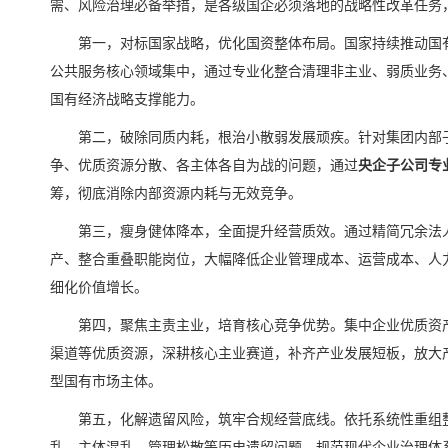
需、风险治理必备举措，是各级国企必须落地的战略性改革任务
第一，对标国家战略，优化国资整体布局。国家持续推动国
公共服务核心领域集中，通过专业化整合清理非主业、弱质业务
国有经济战略支撑能力。
第二，破除同质内耗，根治小散弱发展顽疾。针对集团内部
争、优质资源分散、各主体各自为战的问题，通过
央企子公司专
筹，彻底消除内部资源内耗与无效竞争。
第三，瘦身健体降本，全面提升经营质效。通过精简冗余法
产、整合重叠职能岗位，大幅降低企业管理成本、运营成本、人
细化价值增长。
第四，聚焦主责主业，培育核心竞争优势。集中企业优质资
渠道等优质资源，深耕核心主业赛道，补齐产业发展短板，放大
型国有市场主体。
第五，化解遗留风险，筑牢合规经营底线。依托系统性重组
乱、主体混乱、管理松散等历史遗留问题，规范现代企业治理体