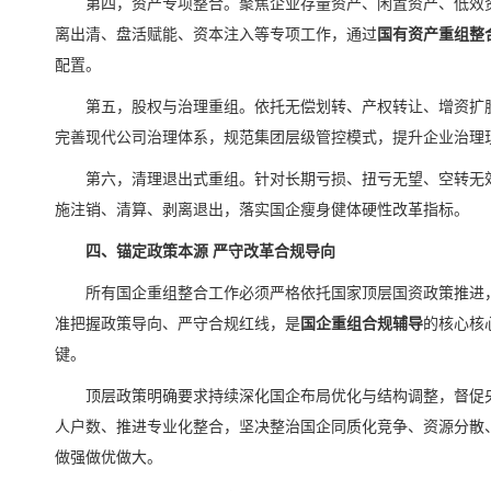
第四，资产专项整合。聚焦企业存量资产、闲置资产、低效
离出清、盘活赋能、资本注入等专项工作，通过
国有资产重组整
配置。
第五，股权与治理重组。依托无偿划转、产权转让、增资扩
完善现代公司治理体系，规范集团层级管控模式，提升企业治理
第六，清理退出式重组。针对长期亏损、扭亏无望、空转无
施注销、清算、剥离退出，落实国企瘦身健体硬性改革指标。
四、锚定政策本源 严守改革合规导向
所有国企重组整合工作必须严格依托国家顶层国资政策推进
准把握政策导向、严守合规红线，是
国企重组合规辅导
的核心核
键。
顶层政策明确要求持续深化国企布局优化与结构调整，督促
人户数、推进专业化整合，坚决整治国企同质化竞争、资源分散
做强做优做大。