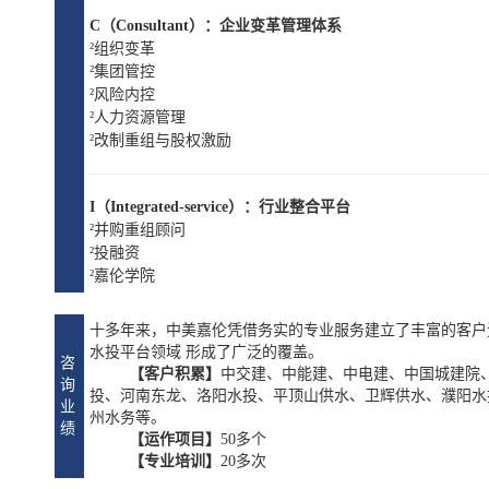
C（Consultant）：企业变革管理体系
²
组织变革
²
集团管控
²
风险内控
²
人力资源管理
²
改制重组与股权激励
I（Integrated-service）：行业整合平台
²
并购重组顾问
²
投融资
²
嘉伦学院
十多年来，中美嘉伦凭借务实的专业服务建立了丰富的客户
水投平台领域 形成了广泛的覆盖。
咨
【客户积累】
中交建、中能建、中电建、中国城建院
询
投、河南东龙、洛阳水投、平顶山供水、卫辉供水、濮阳水
业
州水务等。
绩
【运作项目】
50多个
【专业培训】
20多次