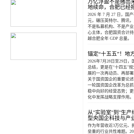
万亿浮盈不是赌出来
地续命，合肥已经把
2026 年 7 月 27 
元，碾压英特尔、腾讯，成
不是私募机构、不是产业
心主体，合肥国资合计持股
越合肥全年 GDP 总量。
锚定“十五五”！地
2026年7月28日至2
总结，更是在“十四五”
展的一次再动员、再部署
关于国资国企的重要论述
一轮国资国企改革为总抓
稳中向好的经营态势；更
化中发挥战略支撑作用。
从"实验室"到"生
型央国企科技与产
作为年营收近3万亿元、
垒重的行业共性难题。2