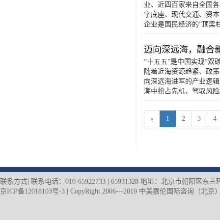
业、近四百家来自全国各
字底座、现代交通、资本
企业是国民经济的”顶梁柱
迈向深远海，融合
“十五五”是中国实现“双
随着近海资源趋紧、政策
向深远海进军的产业逻辑
潮中抢占先机、驾驭风险
«
1
2
3
4
联系方式| 联系电话：010-65922733 | 65931328 地址：北京市朝阳
京ICP备12018103号-3
| CopyRight 2006---2019 中美嘉伦国际咨