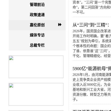
资本”。“三问”是一个
管理前沿
命”，第二问回答”方向和
一不可。
政策速递
从“三问”到“三精
嘉伦原创
2026年，国资国企改
媒体专访
开局工作时明确，要"着
五五"规划为牵引，系统
总裁专栏
个根本性的命题：国企的
了谁、依靠谁"这"三问
干化、管理精细化、经营
5900亿“能源航
2026年1月，由河南
史上竞争类企业资产规模最
业收入近3000亿元，
基地和新兴工业大省，河
资源分散、转型乏力等共
子。